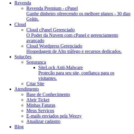
Revenda
Revenda Premium - cPanel
Ganhe dinheiro oferecendo os melhore planos - 30 dias
Grátis.
Cloud
Cloud cPanel Gerenciado
O Poder da Nuvem com cPanel e gerenciamento
avançado
Cloud Wordpress Gerenciado
Hospedagem de Alto tráfego e recursos dedicados.
Soluções
Segurança
SiteLock Anti-Malware
Proteção para seu site, confiança para os
visitantes.
Criar Site
Atendimento
Base de Conhecimento
Abrir Ticket
Minhas Faturas
Meus Serviços
E-mails enviados pela Weezy
Atualizar cadastro
Blog