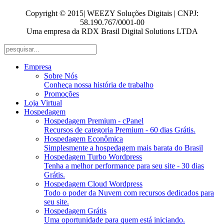
Copyright © 2015| WEEZY Soluções Digitais | CNPJ:
58.190.767/0001-00
Uma empresa da RDX Brasil Digital Solutions LTDA
Empresa
Sobre Nós
Conheça nossa história de trabalho
Promoções
Loja Virtual
Hospedagem
Hospedagem Premium - cPanel
Recursos de categoria Premium - 60 dias Grátis.
Hospedagem Econômica
Simplesmente a hospedagem mais barata do Brasil
Hospedagem Turbo Wordpress
Tenha a melhor performance para seu site - 30 dias
Grátis.
Hospedagem Cloud Wordpress
Todo o poder da Nuvem com recursos dedicados para
seu site.
Hospedagem Grátis
Uma oportunidade para quem está iniciando.